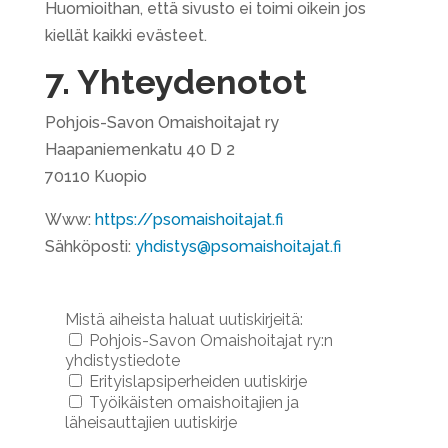
Huomioithan, että sivusto ei toimi oikein jos
kiellät kaikki evästeet.
7. Yhteydenotot
Pohjois-Savon Omaishoitajat ry
Haapaniemenkatu 40 D 2
70110 Kuopio
Www:
https://psomaishoitajat.fi
Sähköposti:
yhdistys@psomaishoitajat.fi
Mistä aiheista haluat uutiskirjeitä:
Pohjois-Savon Omaishoitajat ry:n
yhdistystiedote
Erityislapsiperheiden uutiskirje
Työikäisten omaishoitajien ja
läheisauttajien uutiskirje