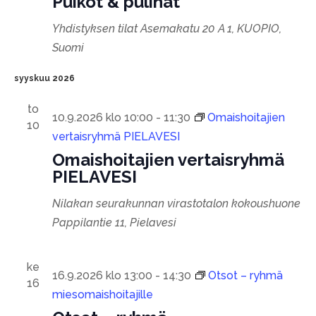
Puikot & pulinat
Yhdistyksen tilat
Asemakatu 20 A 1, KUOPIO,
Suomi
syyskuu 2026
to
10.9.2026 klo 10:00
-
11:30
Omaishoitajien
10
vertaisryhmä PIELAVESI
Omaishoitajien vertaisryhmä
PIELAVESI
Nilakan seurakunnan virastotalon kokoushuone
Pappilantie 11, Pielavesi
ke
16.9.2026 klo 13:00
-
14:30
Otsot – ryhmä
16
miesomaishoitajille