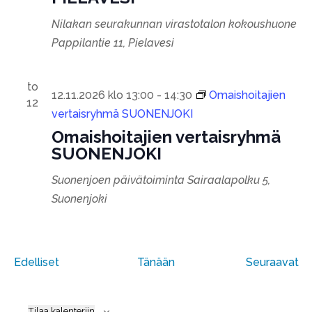
Nilakan seurakunnan virastotalon kokoushuone
Pappilantie 11, Pielavesi
to
12.11.2026 klo 13:00
-
14:30
Omaishoitajien
12
vertaisryhmä SUONENJOKI
Omaishoitajien vertaisryhmä
SUONENJOKI
Suonenjoen päivätoiminta
Sairaalapolku 5,
Suonenjoki
Tapahtumat
Ta
Edelliset
Tänään
Seuraavat
Tilaa kalenteriin