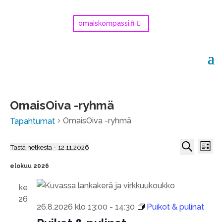
omaiskompassi.fi
OmaisOiva -ryhmä
OmaisOiva -ryhmä
Tapahtumat
Tapa
Tapahtumat
Tapa
Tästä hetkestä
 - 
12.11.2026
View
Lista
Navig
Valitse
Etsi
Etsi
elokuu 2026
päivä.
aja
ke
Näky
26
26.8.2026 klo 13:00
-
14:30
Puikot & pulinat
navig