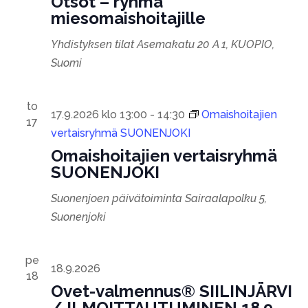
Otsot – ryhmä
miesomaishoitajille
Yhdistyksen tilat
Asemakatu 20 A 1, KUOPIO,
Suomi
to
17.9.2026 klo 13:00
-
14:30
Omaishoitajien
17
vertaisryhmä SUONENJOKI
Omaishoitajien vertaisryhmä
SUONENJOKI
Suonenjoen päivätoiminta
Sairaalapolku 5,
Suonenjoki
pe
18.9.2026
18
Ovet-valmennus® SIILINJÄRVI
/ ILMOITTAUTUMINEN 18.9.