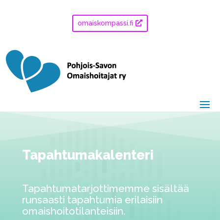
omaiskompassi.fi
Tapahtumakalenteri
Tapahtumatarjottimemme sisältää
runsaasti tapahtumia erilaisiin
omaishoitotilanteisiin.