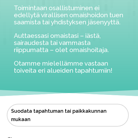
Toimintaan osallistuminen ei
edellytä virallisen omaishoidon tuen
saamista tai yhdistyksen jäsenyyttä.
Auttaessasi omaistasi – iästä,
sairaudesta tai vammasta
riippumatta – olet omaishoitaja.
Otamme mielellämme vastaan
toiveita eri alueiden tapahtumiin!
Suodata tapahtuman tai paikkakunnan
mukaan