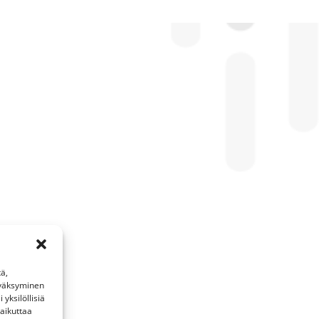
ä,
yväksyminen
yksilöllisiä
vaikuttaa