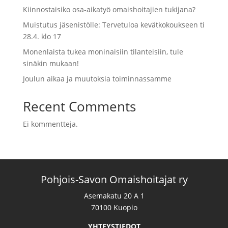
Kiinnostaisiko osa-aikatyö omaishoitajien tukijana?
Muistutus jäsenistölle: Tervetuloa kevätkokoukseen ti
28.4. klo 17
Monenlaista tukea moninaisiin tilanteisiin, tule
sinäkin mukaan!
Joulun aikaa ja muutoksia toiminnassamme
Recent Comments
Ei kommentteja.
Pohjois-Savon Omaishoitajat ry
Asemakatu 20 A 1
70100 Kuopio
YHTEYSTIEDOT