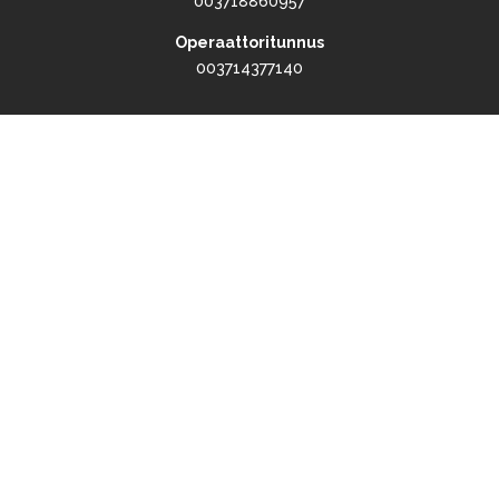
003718860957
Operaattoritunnus
003714377140