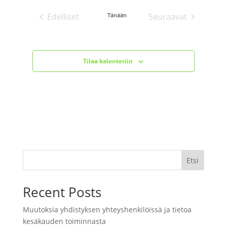
i
n
t
Edelliset
Tänään
Seuraavat
i
Tapahtumat
Tapahtumat
Tilaa kalenteriin
Etsi
Recent Posts
Muutoksia yhdistyksen yhteyshenkilöissä ja tietoa
kesäkauden toiminnasta