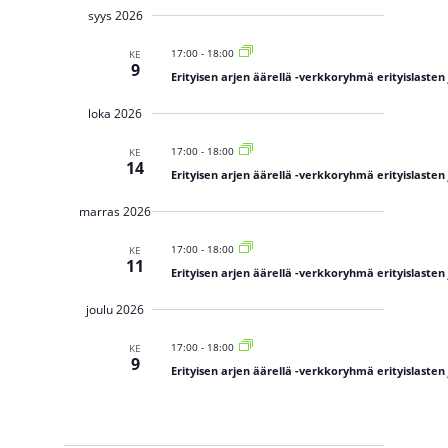
p
V
h
a
s
a
h
syys 2026
t
a
t
h
i
u
e
l
t
m
17:00
-
18:00
KE
e
u
a
9
i
V
Erityisen arjen äärellä -verkkoryhmä erityislaste
m
n
i
t
a
v
e
t
w
loka 2026
s
e
s
E
N
t
e
t
a
17:00
-
18:00
KE
o
s
v
p
14
i
i
Erityisen arjen äärellä -verkkoryhmä erityislaste
g
ä
a
a
j
t
i
marras 2026
i
a
v
o
N
n
17:00
-
18:00
KE
ä
ä
11
k
Erityisen arjen äärellä -verkkoryhmä erityislaste
.
y
m
joulu 2026
ä
t
17:00
-
18:00
KE
n
9
a
Erityisen arjen äärellä -verkkoryhmä erityislaste
v
i
g
o