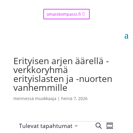
omaiskompassi.fi
Erityisen arjen äärellä -
verkkoryhmä
erityislasten ja -nuorten
vanhemmille
mennessä
muokkaaja
|
heinä 7, 2026
Tapahtumat
T
T
Tulevat tapahtumat
E
a
a
Y
p
t