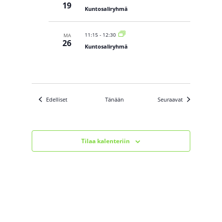
19
Kuntosaliryhmä
11:15
-
12:30
MA
26
Kuntosaliryhmä
Tapahtumat
Tapahtumat
Edelliset
Tänään
Seuraavat
Tilaa kalenteriin