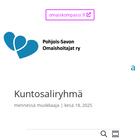
omaiskompassi.fi
Kuntosaliryhmä
mennessä
muokkaaja
|
kesä 18, 2025
Tapahtumat
T
T
E
a
a
Y
p
t